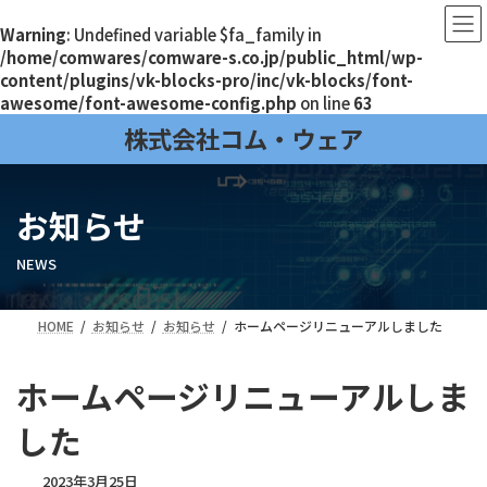
Warning
: Undefined variable $fa_family in
/home/comwares/comware-s.co.jp/public_html/wp-
content/plugins/vk-blocks-pro/inc/vk-blocks/font-
awesome/font-awesome-config.php
on line
63
コ
ナ
株式会社コム・ウェア
ン
ビ
テ
ゲ
ン
ー
お知らせ
ツ
シ
へ
ョ
ス
ン
NEWS
キ
に
ッ
移
HOME
お知らせ
お知らせ
ホームページリニューアルしました
プ
動
ホームページリニューアルしま
した
2023年3月25日